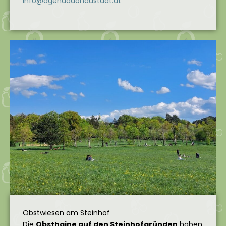
info@agendadonaustadt.at
Obstwiesen am Steinhof
Die
Obsthaine auf den Steinhofgründen
haben